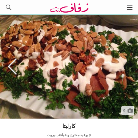
9
كارليتا
بوفيه مفتوح وضيافة, بيروت