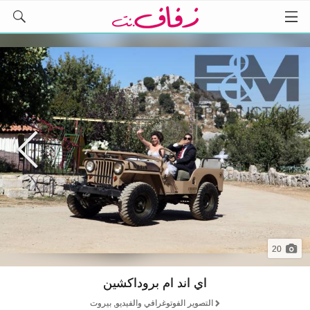
20
اي اند ام بروداكشين
التصوير الفوتوغرافي والفيديو, بيروت