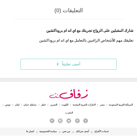
التعليقات (0)
شارك المقبلين على الزواج تجربتك مع اي اند ام بروداكشين
تعليقك مهم للأشخاص الراغبين بالتعامل مع اي اند ام بروداكشين
أضف تعليقاً
المملكة العربية السعودية
مصر
الامارات العربية المتحدة
الكويت
البحرين
قطر
سلطنة عمان
لبنان
تونس
المغرب
خدمات الأفراح
أضف شركتك
من نحن
سياسة الخصوصية
اتصل بنا