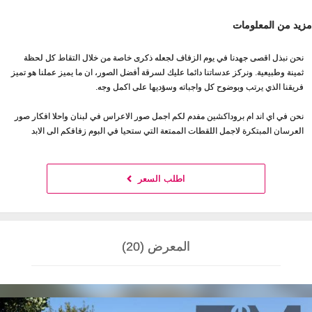
مزيد من المعلومات
نحن نبذل اقصى جهدنا في يوم الزفاف لجعله ذكرى خاصة من خلال التقاط كل لحظة
ثمينة وطبيعية. ونركز عدساتنا دائما عليك لسرقة أفضل الصور، ان ما يميز عملنا هو تميز
فريقنا الذي يرتب وبوضوح كل واجباته وسؤديها على اكمل وجه.
نحن في اي اند ام بروداكشين مفدم لكم اجمل صور الاعراس في لبنان واحلا افكار صور
العرسان المبتكرة لاجمل اللقطات الممتعة التي ستحيا في البوم زفافكم الى الابد
اطلب السعر
المعرض (20)