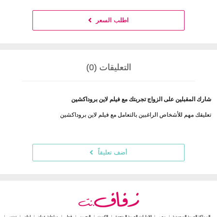
اطلب السعر
التعليقات (0)
شارك المقبلين على الزواج تجربتك مع فيلم لاين بروداكشين
تعليقك مهم للأشخاص الراغبين بالتعامل مع فيلم لاين بروداكشين
أضف تعليقاً
المملكة العربية السعودية
مصر
الامارات العربية المتحدة
الكويت
البحرين
قطر
سلطنة عمان
لبنان
تونس