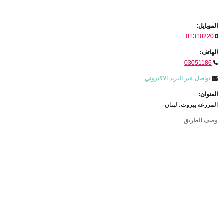
الموبايل:
01310220
الهاتف:
03051186
تواصل عبر البريد الاكتروني
العنوان:
المزرعة بيروت، لبنان
وصف الطريق