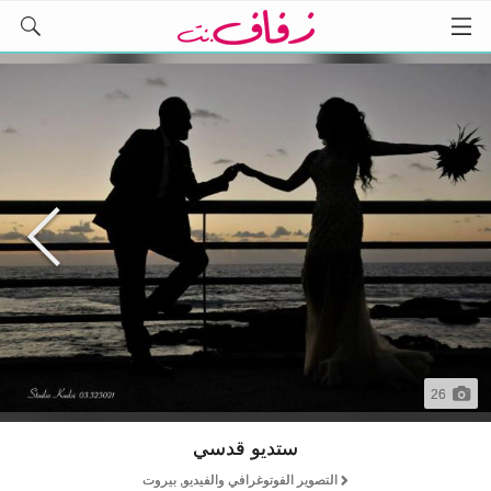
26
ستديو قدسي
التصوير الفوتوغرافي والفيديو, بيروت