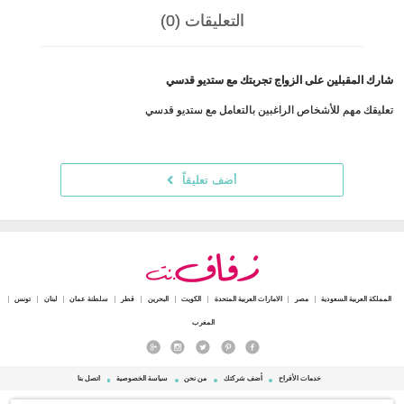
التعليقات (0)
شارك المقبلين على الزواج تجربتك مع ستديو قدسي
تعليقك مهم للأشخاص الراغبين بالتعامل مع ستديو قدسي
أضف تعليقاً
المملكة العربية السعودية
مصر
الامارات العربية المتحدة
الكويت
البحرين
قطر
سلطنة عمان
لبنان
تونس
المغرب
خدمات الأفراح
أضف شركتك
من نحن
سياسة الخصوصية
اتصل بنا
© 2015 - 2026 Zafaf.net جميع الحقوق محفوظة.