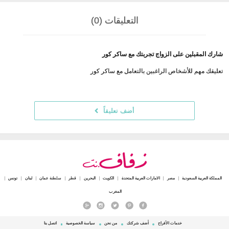
التعليقات (0)
شارك المقبلين على الزواج تجربتك مع ساكر كور
تعليقك مهم للأشخاص الراغبين بالتعامل مع ساكر كور
أضف تعليقاً
المملكة العربية السعودية
مصر
الامارات العربية المتحدة
الكويت
البحرين
قطر
سلطنة عمان
لبنان
تونس
المغرب
خدمات الأفراح
أضف شركتك
من نحن
سياسة الخصوصية
اتصل بنا