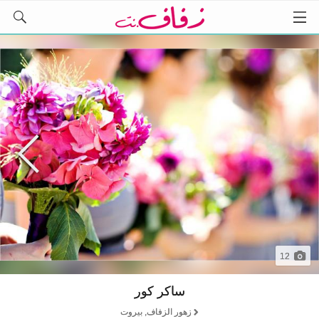
12
ساكر كور
زهور الزفاف, بيروت