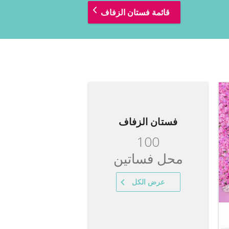
قائمة فستان الزفاف
فستان الزفاف
100
محل فساتين
عرض الكل