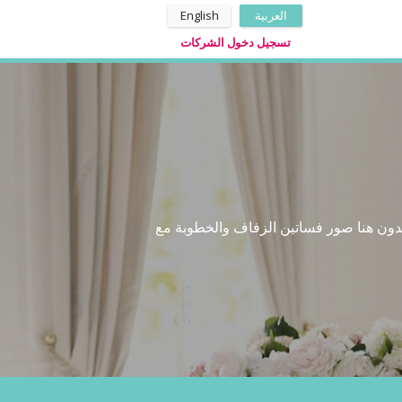
العربية
English
تسجيل دخول الشركات
ت فساتين الزفاف في لبنان من افخم محلات فساتين الاعراس والخياطة فيها تجدونه في Zafaf.net. تجدون هنا صور فساتين الزفاف والخطوبة مع