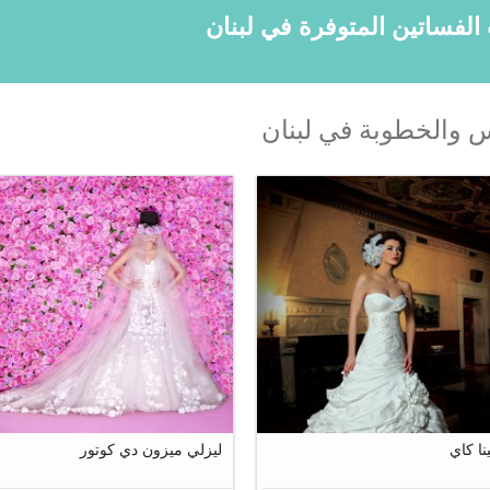
 والخطوبة في لبنان
11
19
نا كاي
ليزلي ميزون دي كوتور