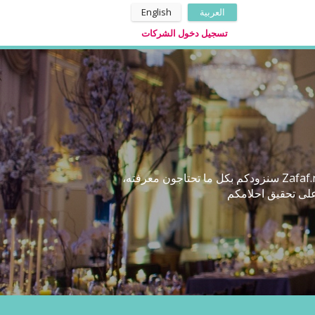
العربية
English
تسجيل دخول الشركات
اينما كنتم في لبنان ومهما كان الفرح الذي تخططون له، لقد اصبح اليوم التخطيط للزفاف امرا ممتعا فنحن في Zafaf.net سنزودكم بكل ما تحتاجون معرفته،
لى تحقيق احلامكم