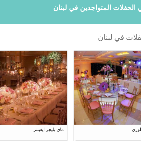
ات في لبنان
16
1
15
وري
ماي بليجر ايفينتز