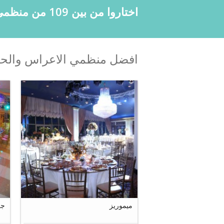
اختاروا من بين 109 من منظمي الحفلات المتواجدين في لبنان
افضل منظمي الاعراس والحفل
19
ميموريز
جل