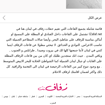
عرض الكل
قائمة شاملة بجميع القاعات التي تقيم حفلات زفاف في لبنان هنا في
Zafaf.net! تشتمل على القاعات داخل الفنادق او المطلة على المسبح او
أماكن مناسبة للزفاف على شاطئ البحر, وأيضا صالات المطاعم الجميلة التي
تناسب الاعراس, النوادي و الحدائق. لا تبحثي مطولا عن قاعات الزفاف اينما
كنتي في لبنان لأننا جمعنها كلها لك في بيروت وصيدا , طرابلس و الجنوب ,
وباقي المدن . حيث انك ستجدين طلبك اي كان من بين قاعات الزفاف المطلة
على الغابات او جبال لبنان الجميلة كما الشواطئ الخلابة للبحر الابيض المتوسط
. مع وجود تنوع كبير من القاعات الرخيصة في لبنان الى الفخمة والراقية. كل
ذلك واكثر لضمان اقامتك لزفاف الاحلام.
المملكة العربية السعودية
مصر
الامارات العربية المتحدة
الكويت
البحرين
قطر
سلطنة عمان
لبنان
تونس
المغرب