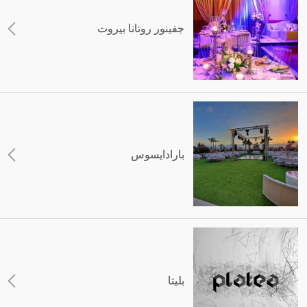
جفينور روتانا بيروت
بارادايسوس
بليتا