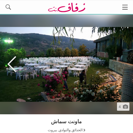
4
ماونت سماش
الحدائق والنوادي, بيروت