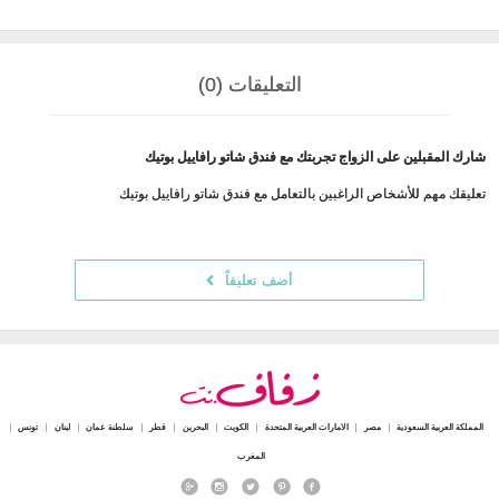
التعليقات (0)
شارك المقبلين على الزواج تجربتك مع فندق شاتو رافاييل بوتيك
تعليقك مهم للأشخاص الراغبين بالتعامل مع فندق شاتو رافاييل بوتيك
أضف تعليقاً
المملكة العربية السعودية
مصر
الامارات العربية المتحدة
الكويت
البحرين
قطر
سلطنة عمان
لبنان
تونس
المغرب