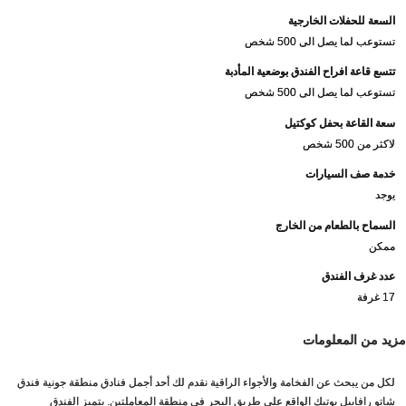
السعة للحفلات الخارجية
تستوعب لما يصل الى 500 شخص
تتسع قاعة افراح الفندق بوضعية المأدبة
تستوعب لما يصل الى 500 شخص
سعة القاعة بحفل كوكتيل
لاكثر من 500 شخص
خدمة صف السيارات
يوجد
السماح بالطعام من الخارج
ممكن
عدد غرف الفندق
17 غرفة
مزيد من المعلومات
لكل من يبحث عن الفخامة والأجواء الراقية نقدم لك أحد أجمل فنادق منطقة جونية فندق
شاتو رافاييل بوتيك الواقع على طريق البحر في منطقة المعاملتين. يتميز الفندق