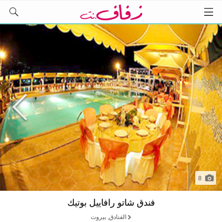
8
فندق شاتو رافاييل بوتيك
الفنادق, بيروت