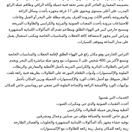
بتصميمه المعماري الفاخر الذي يعتبر تحفة فنية جميلة وأثاثه الراقي وطاقم عمله الرائع
المدرب على أعلى مستوى ويحتوي على 17 غرفة مجهزة بأحدث وسائل الراحة
والمفروشة بأفخم الأثاث ومزودة الغرف بشرفة مطلة على البحر أو الجبل وقاعات
للاجتماعات مزودة بأحدث المعدات الصوتية والمرئية والكراسي والطاولات المريحة
ومسبح خارجي كبير في الهواء الطلق ومطاعم تقدم ألذ المأكولات اللبنانية المشهورة
وتراس كبير مجهز لاستضافة كافة الحفلات والمناسبات الخاصة ومكتب استقبال يعمل
على مدار الساعة وموقف للسيارات.
التراس الخارجي وهو مكان رائع في الهواء الطلق لإقامة الحفلات والمناسبات الخاصة
ويتسع لأكثر من 400 شخص على 3 مستويات مع وجود صلة مباشرة إلى البحر ويخدم
التراس بالطاولات الدائرية والكراسي المزينة بأجمل الأغطية والمفارش والربطات
الملونة والإكسسوارات وأدوات الطعام الموزعة على الطاولات بطريقة فنية رائعة تلفت
أنظار ضيوفك مع أجمل باقات الورد والإكسسوارات الجميلة ويزين المكان بأجمل
بوكيهات الورد والأقمشة الرائعة والإضاءة الملونة التي تضفي جو رومانسي خاص للمكان.
الخدمات التي نقدمها:
أحدث التقنيات الصوتية والدي جي ومكبرات الصوت.
أغطية ومفارش جميلة للطاولات والكراسي.
فريق خاص للخدمة والضيافة مؤلف من صبابين وعمال ومشرفين.
بوفيه عشاء مجهز بألذ المأكولات اللبنانية المشهورة والحلويات والعصائر الطازجة.
زينة رائعة للمكان وعمل زينة رائعة للطاولات مع الإكسسوارات.