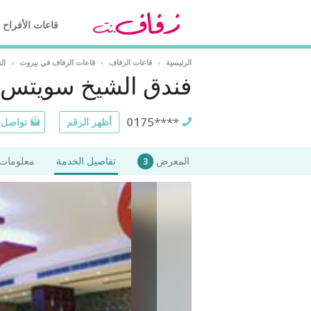
قاعات الأفراح
الرئيسية
›
قاعات الزفاف
›
قاعات الزفاف في بيروت
›
ال
فندق الشيخ سويتس 
0175****
أظهر الرقم
تواصل ع
المعرض
تفاصيل الخدمة
معلومات 
3