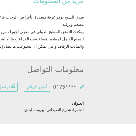
مزيد من المعلومات
فندق الشيخ يوفر غرفة متعددة الأغراض, الرحاب قاعة ل
مطعم وترفيه
يمكنك التمتع بالمطبخ الدولي في مقهى أجورا ، مزود
للتمتع الكامل لمطعم لقضاء وقت الفراغ لدينا. والش
والمآدب الزفاف والتي يمكن أن تستوعب ما يصل إلى ٤٥٠شخص
معلومات التواصل
0175****
أظهر الرقم
تواصل 
العنوان
الحمرا، شارع الصيداني، بيروت، لبنان