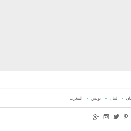
ان
لبنان
تونس
المغرب