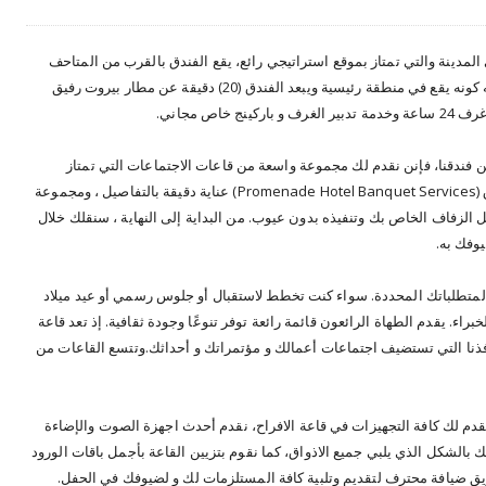
المدينة والتي تمتاز بموقع استراتيجي رائع، يقع الفندق بالقرب من المتاحف
ومناطق الجذب السياحي، يتميز بسهولة الوصول إليه كونه يقع في منطقة رئيسية ويبعد الفندق (20) دقيقة عن مطار بيروت رفيق
اص مجاني.
ندقنا، فإنن نقدم لك مجموعة واسعة من قاعات الاجتماعات التي تمتاز
بمساحتها الواسعة وديكوراتها الراقية، كما يوفر فندق (Promenade Hotel Banquet Services) عناية دقيقة بالتفاصيل ، ومجموعة
الزفاف الخاص بك وتنفيذه بدون عيوب. من البداية إلى النهاية ، سنقلك خلال
وفك به.
متطلباتك المحددة. سواء كنت تخطط لاستقبال أو جلوس رسمي أو عيد ميلاد
ء. يقدم الطهاة الرائعون قائمة رائعة توفر تنوعًا وجودة ثقافية. إذ تعد قاعة
افذنا التي تستضيف اجتماعات أعمالك و مؤتمراتك و أحداثك.وتتسع القاعات من
م لك كافة التجهيزات في قاعة الافراح، نقدم أحدث اجهزة الصوت والإضاءة
بالشكل الذي يلبي جميع الاذواق، كما نقوم بتزيين القاعة بأجمل باقات الورود
ريق ضيافة محترف لتقديم وتلبية كافة المستلزمات لك و لضيوفك في الحفل.