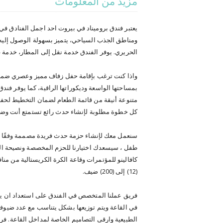
مزيد من المعلومات
يعتبر فندق بروميناد في بيروت احد اجمل الفنادق في 
الحريري. يوفر الفندق خدمة نقل إلى المطار، خدمة غرف 24 ساعة وخدمة تدبير الغرف و باركينج خ
واذا كنت ترغب بإقامة حفل زفاف مميز وعصري ضمن ف
متنوعة أنيقة من قائمة الطعام لضمان التخطيط لحفل 
كل خطوة مطلوبة لإنشاء حدث رائع تستمتع أنت وضي
سنعمل معك لإنشاء حزمة حدث فريدة مصممة وفقًا ل
طفل ، سيسعدك اختيارنا للحزم المخصصة ونصيحة الخبرا
كافالينو للمؤتمرات وقاعة الكرة الكريستالية من من
(12) إلى (200) ضيف.
فريق عملنا المتخصص في الفندق على استعداد ان يقد
في القاعة ويتم توزيعها بشكل يتناسب مع عدد ضيوفك 
الطبيعية وارقى التصاميم الخاصة لمداخل القاعة. ف