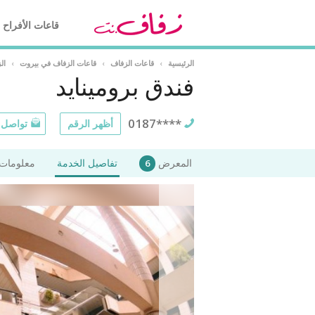
قاعات الأفراح
الرئيسية
›
قاعات الزفاف
›
قاعات الزفاف في بيروت
›
ال
فندق برومينايد
0187****
أظهر الرقم
تواصل ع
المعرض
تفاصيل الخدمة
معلومات 
6