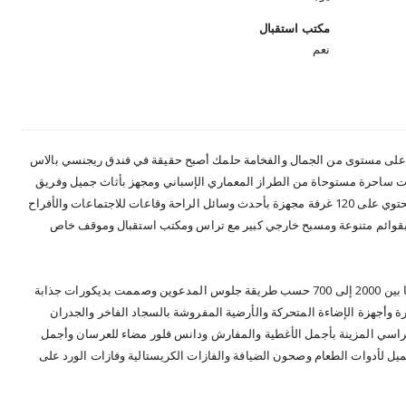
مكتب استقبال
نعم
لى مستوى من الجمال والفخامة حلمك أصبح حقيقة في فندق ريجنسي بالاس
ورات ساحرة مستوحاة من الطراز المعماري الإسباني ومجهز بأثاث جميل وفريق
عمل جاهز على مدار الساعة لتلبية جميع الطلبات ويحتوي على 120 غرفة مجهزة بأحدث وسائل الراحة وقاعات للاجتماعات والأفراح
التقنيات الصوتية والمرئية و4 مطاعم بقوائم متنوعة ومسبح خارجي كبير مع تراس ومكتب استقبال وموقف خاص
قاعة Jade وتتميز بمساحتها الكبيرة وتتراوح سعتها ما بين 2000 إلى 700 حسب طريقة جلوس المدعوين وصممت بديكورات جذابة
وأجهزة الإضاءة المتحركة والأرضية المفروشة بالسجاد الفاخر والجدران
لكراسي المزينة بأجمل الأغطية والمفارش ودانس فلور مضاء للعرسان وأجمل
ل لأدوات الطعام وصحون الضيافة والفازات الكريستالية وفازات الورد على