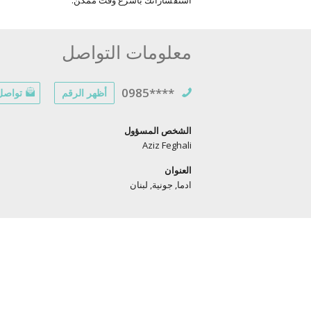
استفساراتك بأسرع وقت ممكن.
معلومات التواصل
0985****
أظهر الرقم
تواصل 
الشخص المسؤول
Aziz Feghali
العنوان
ادما, جونية, لبنان