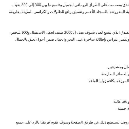
قاعة قصر قيصر والتي تعد من أجمل القاعات في الفندق وصممت على الطراز الروماني الجميل وتتسع ما بين 300 إلى 800 ضيف
ضية المفروشة بالسجاد الأحمر وتنسيق رائع للطاولات والكراسي المزينة بطريقة
كما يمكن إقامة حفل زفافك على التراس الخارجي للفندق الذي يتسع لعدد ضيوف يصل ل 2000 ضيف لحفل الاستقبال و900 شخص
بوفيه مفتوح ويتميز التراس بإطلالة ساحرة على البحر والجبال ضمن أجواء تعبق بالجمال
ال ومشرفين.
والعصائر الطازجة.
وزعة بكافة زوايا القاعة.
قة عالية.
 جميلة.
عروضنا تستطيع ذلك عن طريق الصفحة وسوف يقوم فريقنا بالرد على جميع