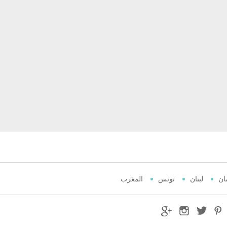
ان
لبنان
تونس
المغرب