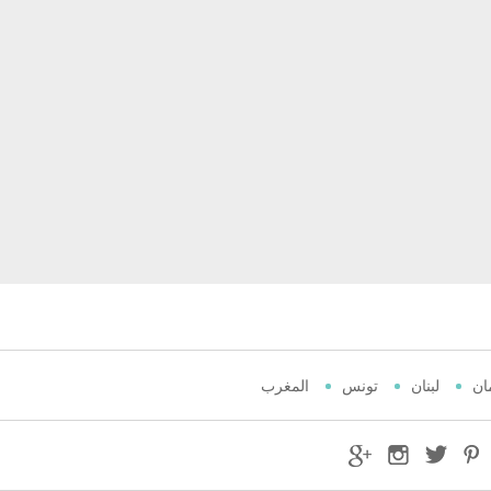
ان
لبنان
تونس
المغرب