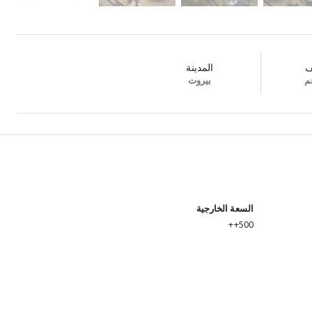
ف
المدينة
م
بيروت
السعة الخارجية
500++