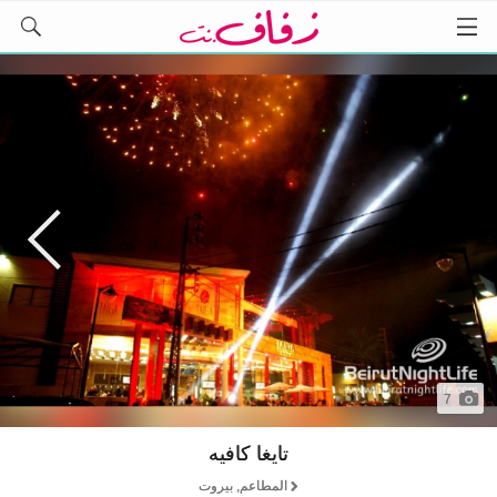
7
تايغا كافيه
المطاعم, بيروت