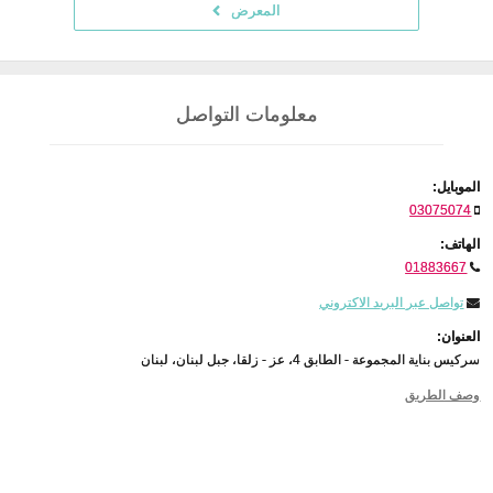
المعرض
معلومات التواصل
الموبايل:
03075074
الهاتف:
01883667
تواصل عبر البريد الاكتروني
العنوان:
سركيس بناية المجموعة - الطابق 4، عز - زلقا، جبل لبنان، لبنان
وصف الطريق