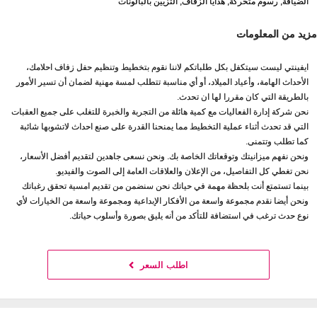
الضيافة, رسوم متحركة, هدايا الزفاف, التزيين بالبالونات
مزيد من المعلومات
ايفينتي ليست سيتكفل بكل طلباتكم لاننا نقوم بتخطيط وتنظيم حفل زفاف احلامك،
الأحداث الهامة، وأعياد الميلاد، أو أي مناسبة تتطلب لمسة مهنية لضمان أن تسير الأمور
بالطريقة التي كان مقررا لها ان تحدث.
نحن شركة إدارة الفعاليات مع كمية هائلة من التجربة والخبرة للتغلب على جميع العقبات
التي قد تحدث أثناء عملية التخطيط مما يمنحنا القدرة على صنع احداث لاتشوبها شائبة
كما تطلب وتتمنى.
ونحن نفهم ميزانيتك وتوقعاتك الخاصة بك. ونحن نسعى جاهدين لتقديم أفضل الأسعار،
نحن تغطي كل التفاصيل، من الإعلان والعلاقات العامة إلى الصوت والفيديو.
بينما تستمتع أنت بلحظة مهمة في حياتك نحن سنضمن من تقديم امسية تحقق رغباتك
ونحن أيضا نقدم مجموعة واسعة من الأفكار الإبداعية ومجموعة واسعة من الخيارات لأي
نوع حدث ترغب في استضافة للتأكد من أنه يليق بصورة وأسلوب حياتك.
اطلب السعر