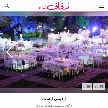
1
11
ايفينتي ليست
كوش وتنسيق حفلات, بيروت