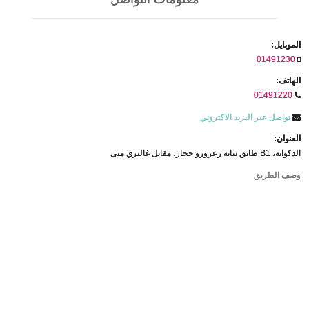
الموبايل:
01491230
الهاتف:
01491220
تواصل عبر البريد الاكتروني
العنوان:
الدكوانة، B1 طابق بناية زعرورو حجار، مقابل غاليري متى
وصف الطريق