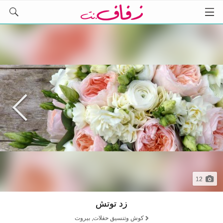
12
زد توتش
كوش وتنسيق حفلات, بيروت